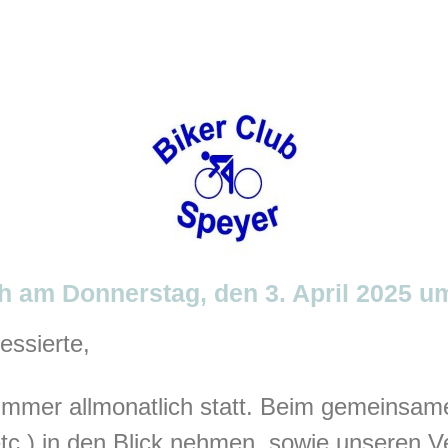
 am Donnerstag, den 3. April 2025 u
essierte,
 immer allmonatlich statt. Beim gemeinsam
tc.) in den Blick nehmen, sowie unseren V