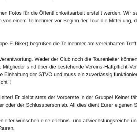
 Fotos für die Öffentlichkeitsarbeit erstellt werden. Wir s
n von einem Teilnehmer vor Beginn der Tour die Mitteilung, d
uppe-E-Biker) begrüßen die Teilnehmer am vereinbarten Treffp
e Verantwortung. Weder der Club noch die Tourenleiter könn
 Mitglieder sind über die bestehende Vereins-Haftpflicht-Ve
 die Einhaltung der STVO und muss ein zuverlässig funktioni
cht“!
iter! Er bleibt stets der Vorderste in der Gruppe! Keiner fä
ter oder der Schlussperson ab. All dies dient Eurer eigenen Si
renleiter wünschen eine erlebnis- und abwechslungsreiche un
Touren.