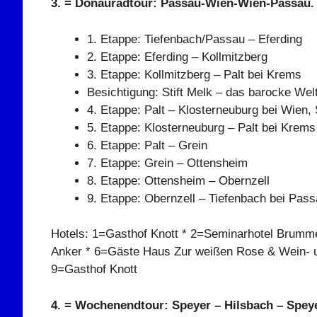
3. = Donauradtour: Passau-Wien-Wien-Passau. T
1. Etappe: Tiefenbach/Passau – Eferding
2. Etappe: Eferding – Kollmitzberg
3. Etappe: Kollmitzberg – Palt bei Krems
Besichtigung: Stift Melk – das barocke Wel
4. Etappe: Palt – Klosterneuburg bei Wien,
5. Etappe: Klosterneuburg – Palt bei Krems
6. Etappe: Palt – Grein
7. Etappe: Grein – Ottensheim
8. Etappe: Ottensheim – Obernzell
9. Etappe: Obernzell – Tiefenbach bei Pas
Hotels: 1=Gasthof Knott * 2=Seminarhotel Brumme
Anker * 6=Gäste Haus Zur weißen Rose & Wein- un
9=Gasthof Knott
4. = Wochenendtour: Speyer – Hilsbach – Speyer.