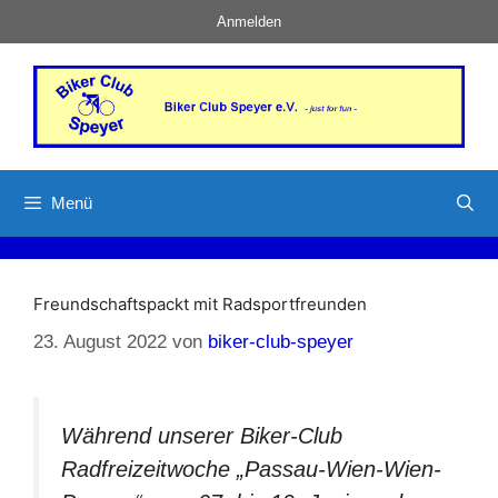
Zum
Anmelden
Inhalt
springen
Menü
Freundschaftspackt mit Radsportfreunden
23. August 2022
von
biker-club-speyer
Während unserer Biker-Club
Radfreizeitwoche „Passau-Wien-Wien-