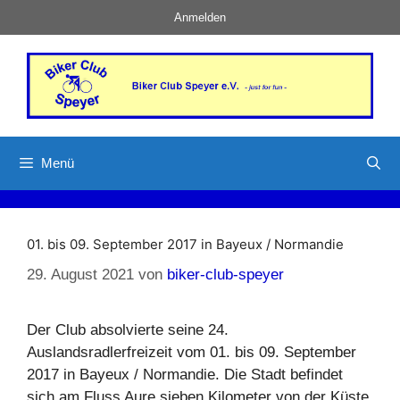
Zum
Anmelden
Inhalt
springen
Menü
01. bis 09. September 2017 in Bayeux / Normandie
29. August 2021
von
biker-club-speyer
Der Club absolvierte seine 24.
Auslandsradlerfreizeit vom 01. bis 09. September
2017 in Bayeux / Normandie. Die Stadt befindet
sich am Fluss Aure sieben Kilometer von der Küste