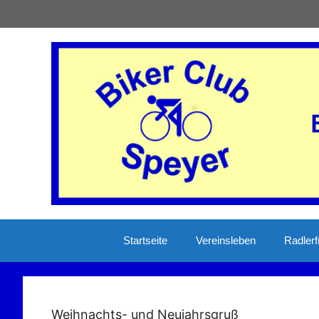
Zum
Inhalt
springen
Startseite
Vereinsleben
Radlerf
Weihnachts- und Neujahrsgruß